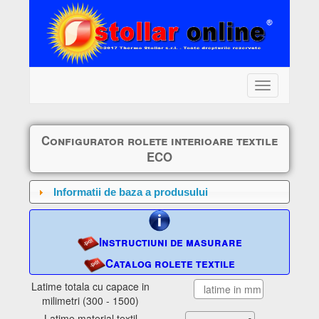
Toggle
navigation
Configurator
rolete interioare textile
ECO
Informatii de baza a produsului
Instructiuni de masurare
Catalog rolete textile
Latime totala cu capace in
milimetri (300 - 1500)
Latime material textil