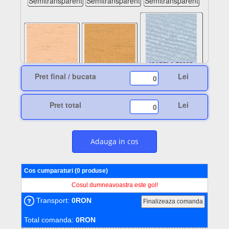
Semitransparent
Semitransparent
Semitransparent
Pret final / bucata
Lei
isabela70005
carmen09002
carmen09003
Opac - INT: colorat
Semitransparent
Semitransparent
EXT: cauciucat alb
Pret total
Lei
Adauga in cos
Cos cumparaturi (0 produse)
lucy08000
lucy08001
lucy08002
Semitransparent
Semitransparent
Semitransparent
Cosul dumneavoastra este gol!
Transport:
0
RON
Total comanda:
0RON