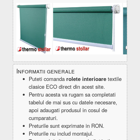
lucy08003
lucy08004
madeira50001
Semitransparent
Semitransparent
Semitransparent
Informatii generale
madeira50004
madeira50007
melisa11001
Puteti comanda
rolete interioare
textile
Semitransparent
Semitransparent
Semitransparent
clasice ECO direct din acest site.
Pentru acesta va rugam sa completati
tabelul de mai sus cu datele necesare,
apoi adaugati produsul in cosul de
cumparaturi.
Preturile sunt exprimate in RON.
melisa11002
melisa11003
melisa11006
Semitransparent
Semitransparent
Semitransparent
Preturile nu includ montajul.